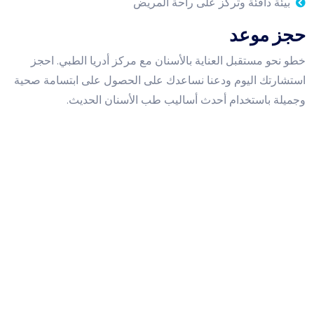
بيئة دافئة وتركّز على راحة المريض
حجز موعد
خطو نحو مستقبل العناية بالأسنان مع مركز أدريا الطبي. احجز
استشارتك اليوم ودعنا نساعدك على الحصول على ابتسامة صحية
وجميلة باستخدام أحدث أساليب طب الأسنان الحديث.
ساعات عمل العيادة
الاحد إلى الخميس:
9 صباحا - 10 مساء
الجمعة أو السبت​​​​​​​:
9 صباحا - 7 مساء