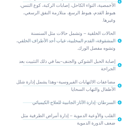
الأخمصية، التواء الكاحل، إصابات الركبة، كوع التنس،
هبوط القدم، هبوط الرسغ، متلازمة النفق الرسغي،
وغيرها.
الحالات الخلقية – وتشمل حالات مثل السنسنة
المشقوقة، القدم المخلبية، غياب أحد الأطراف الخلقي،
وتشوه مفصل الورك.
إصابة الحبل الشوكي والجنف-بما في ذلك التثبيت بعد
الجراحة
مضاعفات الالتهابات الفيروسية-وهذا يشمل إدارة شلل
الأطفال والتهاب السحايا
السرطان-إدارة الآثار الجانبية للعلاج الكيميائي
القلب والأوعية الدموية – إدارة أمراض الطرفية مثل
ضعف الدورة الدموية