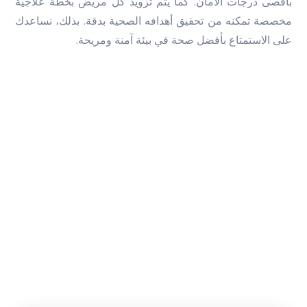
بأقصى درجات الأمان. كما يتم تزويد كل مريض بخطة علاجية
مخصصة تمكنه من تحقيق أهدافه الصحية بدقة. بذلك، نساعدك
على الاستمتاع بأفضل صحة في بيئة آمنة ومريحة.
ساعات عمل العيادة
الاحد إلى الخميس:
9 صباحا - 10 مساء
الجمعة أو السبت​​​​​​​:
9 صباحا - 7 مساء