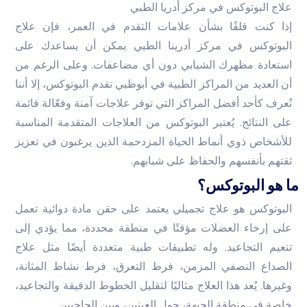
علاج البوتوكس في مركز أدريا الطبي
إذا كنت قلقًا بشأن علامات التقدم في العمر، فإن علاج
البوتوكس في مركز أدرينا الطبي يمكن أن يساعدك على
استعادة مظهرك الشبابي دون أي مضاعفات. وعلى الرغم من
أن العديد من المراكز الطبية في أبوظبي تقدم البوتوكس، إلا أننا
نُعرف كأحد أفضل المراكز التي توفر علاجات آمنة وفعّالة قائمة
على النتائج. يُعتبر البوتوكس من العلاجات المتقدمة المناسبة
للأشخاص ذوي أنماط الحياة المزدحمة الذين يرغبون في تعزيز
ثقتهم بأنفسهم والحفاظ على شبابهم.
ما هو البوتوكس؟
البوتوكس هو علاج تجميلي يعتمد على حقن مادة دوائية تعمل
على إرخاء العضلات مؤقتًا في منطقة محددة، مما يؤدي إلى
تنعيم التجاعيد. وله تطبيقات طبية متعددة أيضًا مثل علاج
الصداع النصفي المزمن، فرط التعرق، فرط نشاط المثانة،
وغيرها. يُعد هذا العلاج مثاليًا لتقليل الخطوط الدقيقة والتجاعيد،
خاصة في منطقة الجبهة، حول العينين، وبين الحاجبين.