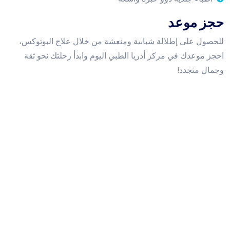
حجز موعد
للحصول على إطلالة شبابية ومنعشة من خلال علاج البوتوكس،
احجز موعدك في مركز أدريا الطبي اليوم وابدأ رحلتك نحو ثقة
وجمال متجدد!
ساعات عمل العيادة
الاحد إلى الخميس:
9 صباحا - 10 مساء
الجمعة أو السبت​​​​​​​:
9 صباحا - 7 مساء