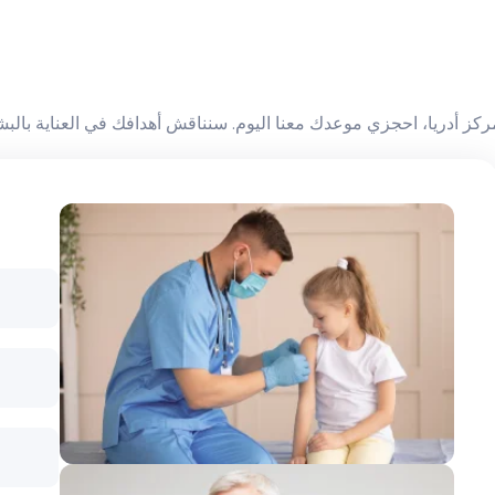
مركز أدريا، احجزي موعدك معنا اليوم. سنناقش أهدافك في العناية با