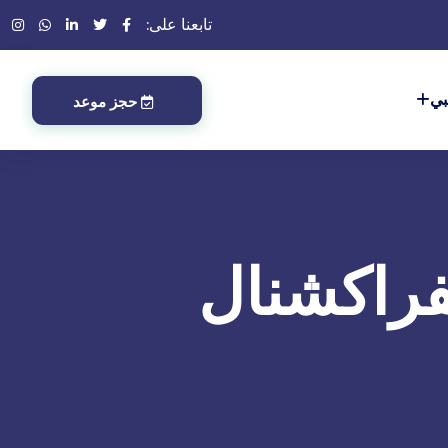
تابعنا على:
بي
حجز موعد
لفراكشنال